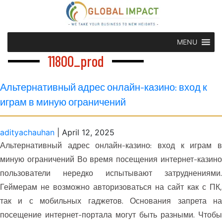
MENU
11800_prod
Альтернативный адрес онлайн-казино: вход к
играм в миную ограничений
adityachauhan
|
April 12, 2025
Альтернативный адрес онлайн-казино: вход к играм в
миную ограничений Во время посещения интернет-казино
пользователи нередко испытывают затруднениями.
Геймерам не возможно авторизоваться на сайт как с ПК,
так и с мобильных гаджетов. Основания запрета на
посещение интернет-портала могут быть разными. Чтобы