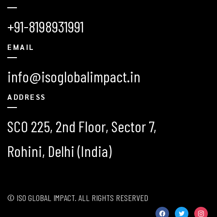
+91-8198931991
EMAIL
info@isoglobalimpact.in
ADDRESS
SCO 225, 2nd Floor, Sector 7,
Rohini, Delhi (India)
© ISO GLOBAL IMPACT. ALL RIGHTS RESERVED
facebook
twitter
instag