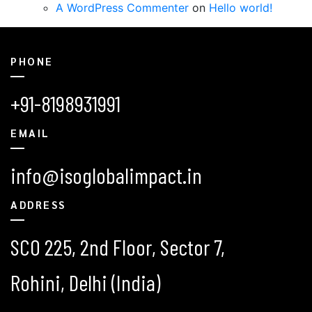
A WordPress Commenter
on
Hello world!
PHONE
+91-8198931991
EMAIL
info@isoglobalimpact.in
ADDRESS
SCO 225, 2nd Floor, Sector 7,
Rohini, Delhi (India)