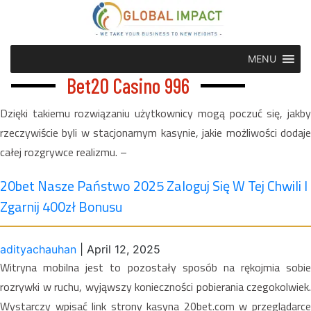
MENU
Bet20 Casino 996
Dzięki takiemu rozwiązaniu użytkownicy mogą poczuć się, jakby
rzeczywiście byli w stacjonarnym kasynie, jakie możliwości dodaje
całej rozgrywce realizmu. –
20bet Nasze Państwo 2025 Zaloguj Się W Tej Chwili I
Zgarnij 400zł Bonusu
adityachauhan
|
April 12, 2025
Witryna mobilna jest to pozostały sposób na rękojmia sobie
rozrywki w ruchu, wyjąwszy konieczności pobierania czegokolwiek.
Wystarczy wpisać link strony kasyna 20bet.com w przeglądarce