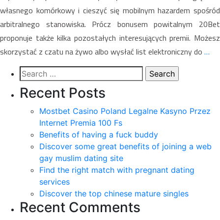
własnego komórkowy i cieszyć się mobilnym hazardem spośród
arbitralnego stanowiska. Prócz bonusem powitalnym 20Bet
proponuje także kilka pozostałych interesujących premii. Możesz
skorzystać z czatu na żywo albo wysłać list elektroniczny do
…
Search
for:
Recent Posts
Mostbet Casino Poland Legalne Kasyno Przez
Internet Premia 100 Fs
Benefits of having a fuck buddy
Discover some great benefits of joining a web
gay muslim dating site
Find the right match with pregnant dating
services
Discover the top chinese mature singles
Recent Comments