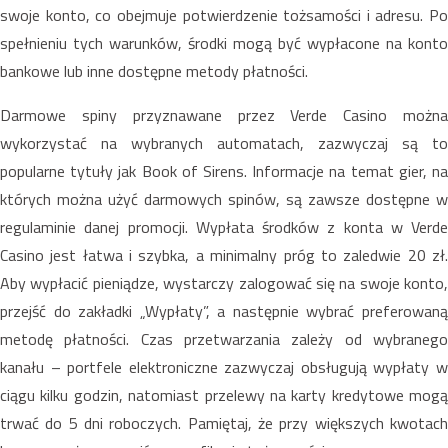
swoje konto, co obejmuje potwierdzenie tożsamości i adresu. Po
spełnieniu tych warunków, środki mogą być wypłacone na konto
bankowe lub inne dostępne metody płatności.
Darmowe spiny przyznawane przez Verde Casino można
wykorzystać na wybranych automatach, zazwyczaj są to
popularne tytuły jak Book of Sirens. Informacje na temat gier, na
których można użyć darmowych spinów, są zawsze dostępne w
regulaminie danej promocji. Wypłata środków z konta w Verde
Casino jest łatwa i szybka, a minimalny próg to zaledwie 20 zł.
Aby wypłacić pieniądze, wystarczy zalogować się na swoje konto,
przejść do zakładki „Wypłaty”, a następnie wybrać preferowaną
metodę płatności. Czas przetwarzania zależy od wybranego
kanału – portfele elektroniczne zazwyczaj obsługują wypłaty w
ciągu kilku godzin, natomiast przelewy na karty kredytowe mogą
trwać do 5 dni roboczych. Pamiętaj, że przy większych kwotach