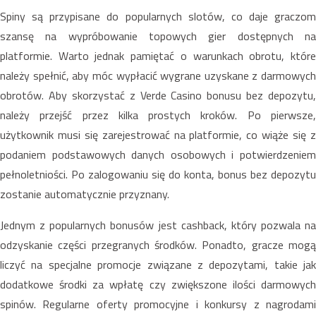
Spiny są przypisane do popularnych slotów, co daje graczom
szansę na wypróbowanie topowych gier dostępnych na
platformie. Warto jednak pamiętać o warunkach obrotu, które
należy spełnić, aby móc wypłacić wygrane uzyskane z darmowych
obrotów. Aby skorzystać z Verde Casino bonusu bez depozytu,
należy przejść przez kilka prostych kroków. Po pierwsze,
użytkownik musi się zarejestrować na platformie, co wiąże się z
podaniem podstawowych danych osobowych i potwierdzeniem
pełnoletniości. Po zalogowaniu się do konta, bonus bez depozytu
zostanie automatycznie przyznany.
Jednym z popularnych bonusów jest cashback, który pozwala na
odzyskanie części przegranych środków. Ponadto, gracze mogą
liczyć na specjalne promocje związane z depozytami, takie jak
dodatkowe środki za wpłatę czy zwiększone ilości darmowych
spinów. Regularne oferty promocyjne i konkursy z nagrodami