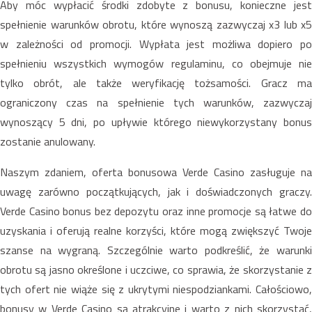
Aby móc wypłacić środki zdobyte z bonusu, konieczne jest
spełnienie warunków obrotu, które wynoszą zazwyczaj x3 lub x5
w zależności od promocji. Wypłata jest możliwa dopiero po
spełnieniu wszystkich wymogów regulaminu, co obejmuje nie
tylko obrót, ale także weryfikację tożsamości. Gracz ma
ograniczony czas na spełnienie tych warunków, zazwyczaj
wynoszący 5 dni, po upływie którego niewykorzystany bonus
zostanie anulowany.
Naszym zdaniem, oferta bonusowa Verde Casino zasługuje na
uwagę zarówno początkujących, jak i doświadczonych graczy.
Verde Casino bonus bez depozytu oraz inne promocje są łatwe do
uzyskania i oferują realne korzyści, które mogą zwiększyć Twoje
szanse na wygraną. Szczególnie warto podkreślić, że warunki
obrotu są jasno określone i uczciwe, co sprawia, że skorzystanie z
tych ofert nie wiąże się z ukrytymi niespodziankami. Całościowo,
bonusy w Verde Casino są atrakcyjne i warto z nich skorzystać,