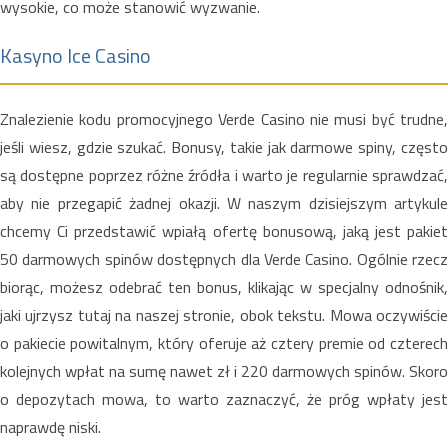
wysokie, co może stanowić wyzwanie.
Kasyno Ice Casino
Znalezienie kodu promocyjnego Verde Casino nie musi być trudne,
jeśli wiesz, gdzie szukać. Bonusy, takie jak darmowe spiny, często
są dostępne poprzez różne źródła i warto je regularnie sprawdzać,
aby nie przegapić żadnej okazji. W naszym dzisiejszym artykule
chcemy Ci przedstawić wpiałą ofertę bonusową, jaką jest pakiet
50 darmowych spinów dostępnych dla Verde Casino. Ogólnie rzecz
biorąc, możesz odebrać ten bonus, klikając w specjalny odnośnik,
jaki ujrzysz tutaj na naszej stronie, obok tekstu. Mowa oczywiście
o pakiecie powitalnym, który oferuje aż cztery premie od czterech
kolejnych wpłat na sumę nawet zł i 220 darmowych spinów. Skoro
o depozytach mowa, to warto zaznaczyć, że próg wpłaty jest
naprawdę niski.