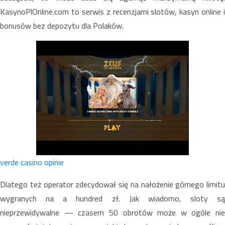
KasynoPlOnline.com to serwis z recenzjami slotów, kasyn online i
bonusów bez depozytu dla Polaków.
verde casino opinie
Dlatego też operator zdecydował się na nałożenie górnego limitu
wygranych na a hundred zł. Jak wiadomo, sloty są
nieprzewidywalne — czasem 50 obrotów może w ogóle nie