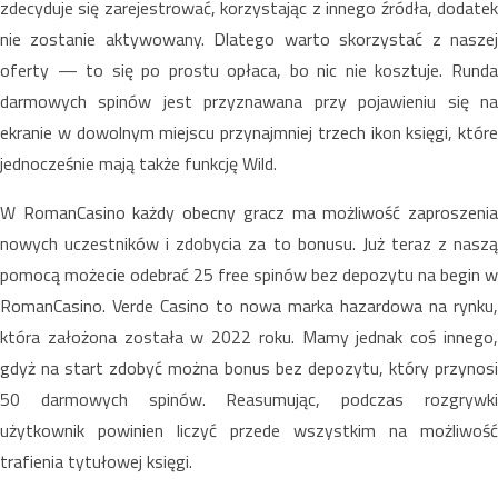
zdecyduje się zarejestrować, korzystając z innego źródła, dodatek
nie zostanie aktywowany. Dlatego warto skorzystać z naszej
oferty — to się po prostu opłaca, bo nic nie kosztuje. Runda
darmowych spinów jest przyznawana przy pojawieniu się na
ekranie w dowolnym miejscu przynajmniej trzech ikon księgi, które
jednocześnie mają także funkcję Wild.
W RomanCasino każdy obecny gracz ma możliwość zaproszenia
nowych uczestników i zdobycia za to bonusu. Już teraz z naszą
pomocą możecie odebrać 25 free spinów bez depozytu na begin w
RomanCasino. Verde Casino to nowa marka hazardowa na rynku,
która założona została w 2022 roku. Mamy jednak coś innego,
gdyż na start zdobyć można bonus bez depozytu, który przynosi
50 darmowych spinów. Reasumując, podczas rozgrywki
użytkownik powinien liczyć przede wszystkim na możliwość
trafienia tytułowej księgi.