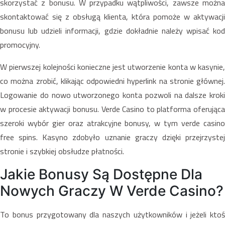
skorzystać z bonusu. W przypadku wątpliwości, zawsze można
skontaktować się z obsługą klienta, która pomoże w aktywacji
bonusu lub udzieli informacji, gdzie dokładnie należy wpisać kod
promocyjny.
W pierwszej kolejności konieczne jest utworzenie konta w kasynie,
co można zrobić, klikając odpowiedni hyperlink na stronie głównej.
Logowanie do nowo utworzonego konta pozwoli na dalsze kroki
w procesie aktywacji bonusu. Verde Casino to platforma oferująca
szeroki wybór gier oraz atrakcyjne bonusy, w tym verde casino
free spins. Kasyno zdobyło uznanie graczy dzięki przejrzystej
stronie i szybkiej obsłudze płatności.
Jakie Bonusy Są Dostępne Dla
Nowych Graczy W Verde Casino?
To bonus przygotowany dla naszych użytkowników i jeżeli ktoś