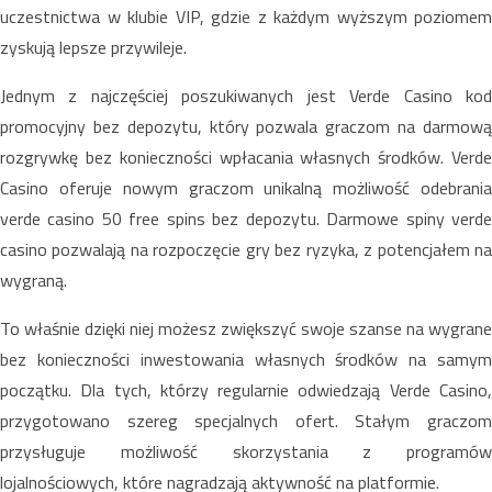
uczestnictwa w klubie VIP, gdzie z każdym wyższym poziomem
zyskują lepsze przywileje.
Jednym z najczęściej poszukiwanych jest Verde Casino kod
promocyjny bez depozytu, który pozwala graczom na darmową
rozgrywkę bez konieczności wpłacania własnych środków. Verde
Casino oferuje nowym graczom unikalną możliwość odebrania
verde casino 50 free spins bez depozytu. Darmowe spiny verde
casino pozwalają na rozpoczęcie gry bez ryzyka, z potencjałem na
wygraną.
To właśnie dzięki niej możesz zwiększyć swoje szanse na wygrane
bez konieczności inwestowania własnych środków na samym
początku. Dla tych, którzy regularnie odwiedzają Verde Casino,
przygotowano szereg specjalnych ofert. Stałym graczom
przysługuje możliwość skorzystania z programów
lojalnościowych, które nagradzają aktywność na platformie.