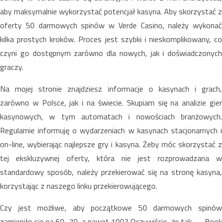
aby maksymalnie wykorzystać potencjał kasyna. Aby skorzystać z
oferty 50 darmowych spinów w Verde Casino, należy wykonać
kilka prostych kroków. Proces jest szybki i nieskomplikowany, co
czyni go dostępnym zarówno dla nowych, jak i doświadczonych
graczy.
Na mojej stronie znajdziesz informacje o kasynach i grach,
zarówno w Polsce, jak i na świecie. Skupiam się na analizie gier
kasynowych, w tym automatach i nowościach branżowych.
Regularnie informuję o wydarzeniach w kasynach stacjonarnych i
on-line, wybierając najlepsze gry i kasyna. Żeby móc skorzystać z
tej ekskluzywnej oferty, która nie jest rozprowadzana w
standardowy sposób, należy przekierować się na stronę kasyna,
korzystając z naszego linku przekierowującego.
Czy jest możliwe, aby początkowe 50 darmowych spinów
zamieniło się na 60, 70, a nawet 100? Oczywiście, że tak — Book