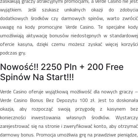
zaskakują graczy atrakcyjnymi promocjami, a Verde Casino nie jest
wyjątkiem. Jeśli szukasz unikalnych okazji do zdobycia
dodatkowych środków czy darmowych spinów, warto zwrócić
uwagę na kody promocyjne Verde Casino. Te specjalne kody
umożliwiają aktywację bonusów niedostępnych w standardowej
ofercie kasyna, dzięki czemu możesz zyskać więcej korzyści
podczas gry.
Nowość!! 2250 Pln + 200 Free
Spinów Na Start!!!
Verde Casino oferuje wyjątkową możliwość dla nowych graczy –
Verde Casino Bonus Bez Depozytu 100 zł. Jest to doskonała
okazja, aby rozpocząć swoją przygodę z kasynem bez
konieczności inwestowania własnych środków. Wystarczy
zarejestrować się na stronie i zweryfikować konto, aby otrzymać
darmowy bonus. Promocja umożliwia grę na prawdziwe pieniądze,