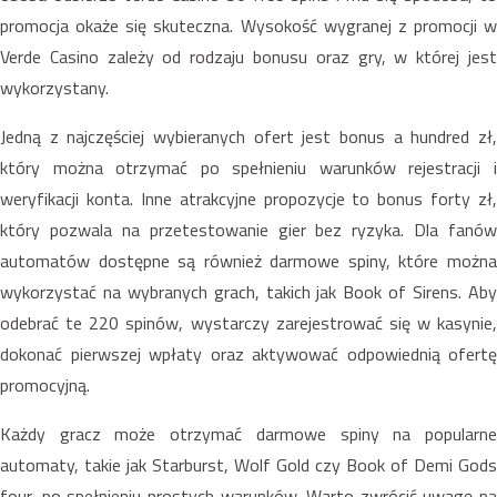
promocja okaże się skuteczna. Wysokość wygranej z promocji w
Verde Casino zależy od rodzaju bonusu oraz gry, w której jest
wykorzystany.
Jedną z najczęściej wybieranych ofert jest bonus a hundred zł,
który można otrzymać po spełnieniu warunków rejestracji i
weryfikacji konta. Inne atrakcyjne propozycje to bonus forty zł,
który pozwala na przetestowanie gier bez ryzyka. Dla fanów
automatów dostępne są również darmowe spiny, które można
wykorzystać na wybranych grach, takich jak Book of Sirens. Aby
odebrać te 220 spinów, wystarczy zarejestrować się w kasynie,
dokonać pierwszej wpłaty oraz aktywować odpowiednią ofertę
promocyjną.
Każdy gracz może otrzymać darmowe spiny na popularne
automaty, takie jak Starburst, Wolf Gold czy Book of Demi Gods
four, po spełnieniu prostych warunków. Warto zwrócić uwagę na