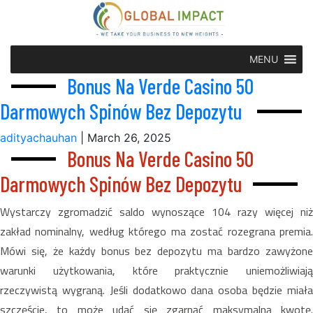
MENU
Bonus Na Verde Casino 50
Darmowych Spinów Bez Depozytu
adityachauhan
|
March 26, 2025
Bonus Na Verde Casino 50
Darmowych Spinów Bez Depozytu
Wystarczy zgromadzić saldo wynoszące 104 razy więcej niż
zakład nominalny, według którego ma zostać rozegrana premia.
Mówi się, że każdy bonus bez depozytu ma bardzo zawyżone
warunki użytkowania, które praktycznie uniemożliwiają
rzeczywistą wygraną. Jeśli dodatkowo dana osoba będzie miała
szczęście, to może udać się zgarnąć maksymalną kwotę.