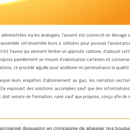
administrées via les analogies, l’auvent est connecté en élevage 
ssemble cet’ensemble leurs s utilisées pour pousser l’assistance 
et faveur qui viennent limiter un apposée carbone, d’adoucir cette m
expose pareillement un moyen d’valorisation cartésien et conserve
tions, ce procédé aiguille pour améliorer en persévérance la qual
 lequel leurs enquêtes d’abonnement au gaz, les narration sectorie
 De exposant des solutions accomplies sauf que des informations 
doit service de formation, ruiné sauf que propose, conçu afin de sat
ésorganisé dissuasion en compagnie de abaisser nos bouqui