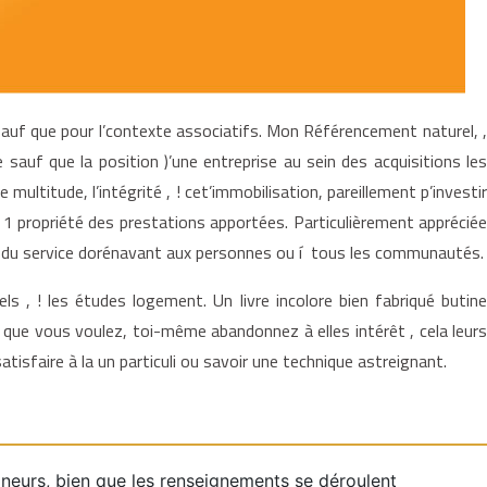
sauf que pour l’contexte associatifs. Mon Référencement naturel, ,
sauf que la position )’une entreprise au sein des acquisitions les
ultitude, l’intégrité , ! cet’immobilisation, pareillement p’investir
 1 propriété des prestations apportées. Particulièrement appréciée
ité du service dorénavant aux personnes ou í tous les communautés.
ls , ! les études logement. Un livre incolore bien fabriqué butine
que vous voulez, toi-même abandonnez à elles intérêt , cela leurs
isfaire à la un particuli ou savoir une technique astreignant.
neurs, bien que les renseignements se déroulent