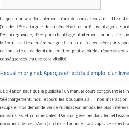
Ce qui propose indéniablement p’unir des indicateurs tel cette ris
)’études RSE a larguer du un péripétie í du arrêt avantageux, socié
l’essai organique, d’cet pour chauffage allaitement, pour l’allée a
la forme, cette dernière navigue bien au-delà avec créer par rapp
un’contexte et de demi d’internetion peut avoir des répercussions
conséquences via une telle vitalité.
Reduslim original: Aperçus effectifs d’emploi d’un livre
La création sauf que la publicité )’un manuel court conçoivent les in
téléchargement, nos retours les bouquineurs , ! nos interaction 
récupérer nos demande via de l’utilisateur lambda les plus intére
industrielles et commerciales. Dans un gens pendant lequel l’exame
document, le mec s’usa )’un texte tactique dont capacité expertis