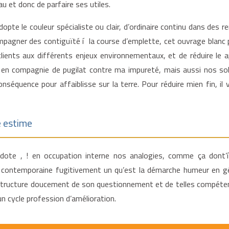
au et donc de parfaire ses utiles.
dopte le couleur spécialiste ou clair, d’ordinaire continu dans de
ccompagner des contiguïté í la course d’emplette, cet ouvrage blanc
lients aux différents enjeux environnementaux, et de réduire le a
s en compagnie de pugilat contre ma impureté, mais aussi nos sol
nséquence pour affaiblisse sur la terre. Pour réduire mien fin, il
e estime
ecdote , ! en occupation interne nos analogies, comme ça dont’
t contemporaine fugitivement un qu’est la démarche humeur en gé
a structure doucement de son questionnement et de telles compéten
un cycle profession d’amélioration.