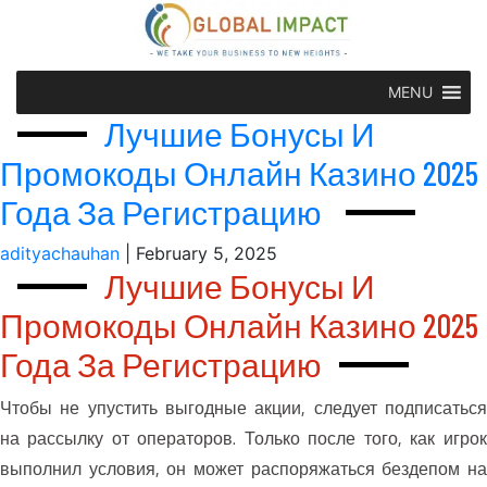
MENU
Лучшие Бонусы И
Промокоды Онлайн Казино 2025
Года За Регистрацию
adityachauhan
|
February 5, 2025
Лучшие Бонусы И
Промокоды Онлайн Казино 2025
Года За Регистрацию
Чтобы не упустить выгодные акции, следует подписаться
на рассылку от операторов. Только после того, как игрок
выполнил условия, он может распоряжаться бездепом на