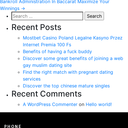
Bankroll Administration In Baccarat Maximize Your
navigation
Winnings
→
Search
for:
Recent Posts
Mostbet Casino Poland Legalne Kasyno Przez
Internet Premia 100 Fs
Benefits of having a fuck buddy
Discover some great benefits of joining a web
gay muslim dating site
Find the right match with pregnant dating
services
Discover the top chinese mature singles
Recent Comments
A WordPress Commenter
on
Hello world!
PHONE