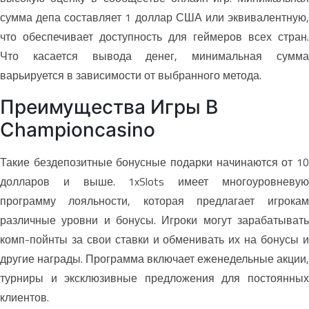
сумма депа составляет 1 доллар США или эквивалентную,
что обеспечивает доступность для геймеров всех стран.
Что касается вывода денег, минимальная сумма
варьируется в зависимости от выбранного метода.
Преимущества Игры В
Championcasino
Такие бездепозитные бонусные подарки начинаются от 10
долларов и выше. 1xSlots имеет многоуровневую
программу лояльности, которая предлагает игрокам
различные уровни и бонусы. Игроки могут зарабатывать
комп-пойнты за свои ставки и обменивать их на бонусы и
другие награды. Программа включает еженедельные акции,
турниры и эксклюзивные предложения для постоянных
клиентов.