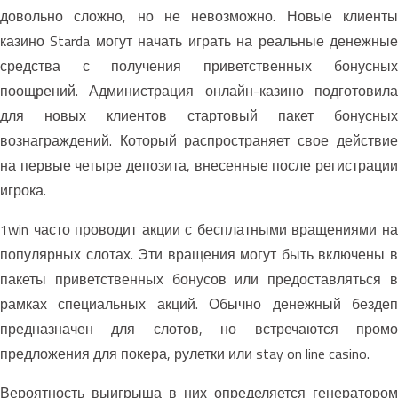
довольно сложно, но не невозможно. Новые клиенты
казино Starda могут начать играть на реальные денежные
средства с получения приветственных бонусных
поощрений. Администрация онлайн-казино подготовила
для новых клиентов стартовый пакет бонусных
вознаграждений. Который распространяет свое действие
на первые четыре депозита, внесенные после регистрации
игрока.
1win часто проводит акции с бесплатными вращениями на
популярных слотах. Эти вращения могут быть включены в
пакеты приветственных бонусов или предоставляться в
рамках специальных акций. Обычно денежный бездеп
предназначен для слотов, но встречаются промо
предложения для покера, рулетки или stay on line casino.
Вероятность выигрыша в них определяется генератором